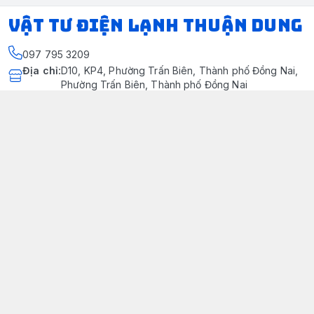
VẬT TƯ ĐIỆN LẠNH THUẬN DUNG
097 795 3209
Địa chỉ
:
D10, KP4, Phường Trấn Biên, Thành phố Đồng Nai,
Phường Trấn Biên, Thành phố Đồng Nai
https://www.facebook.com/dienlanhthuandung/
097 795 3209
dienlanhthuandung@gmail.com
Chính sách
Chính Sách Kiểm Hàng
Chính sách bảo mật thông tin khách hàng
Chính sách thanh toán
Chính sách vận chuyển & giao nhận
Chính sách bảo hành sản phẩm
Chính Sách Đổi Trả Và Hoàn Tiền
Giới thiệu