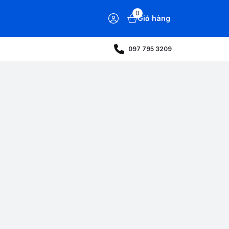
0
Giỏ hàng
097 795 3209