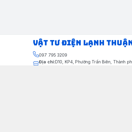
VẬT TƯ ĐIỆN LẠNH THUẬ
097 795 3209
Địa chỉ
:
D10, KP4, Phường Trấn Biên, Thành ph
Thành phố Đồng Nai
https://www.facebook.com/dienlanhthuandung
097 795 3209
dienlanhthuandung@gmail.com
Chính sách
Chính Sách Kiểm Hàng
Chính sách bảo mật thông tin khách hàng
Chính sách thanh toán
Chính sách vận chuyển & giao nhận