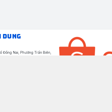
N DUNG
ố Đồng Nai, Phường Trấn Biên,
/