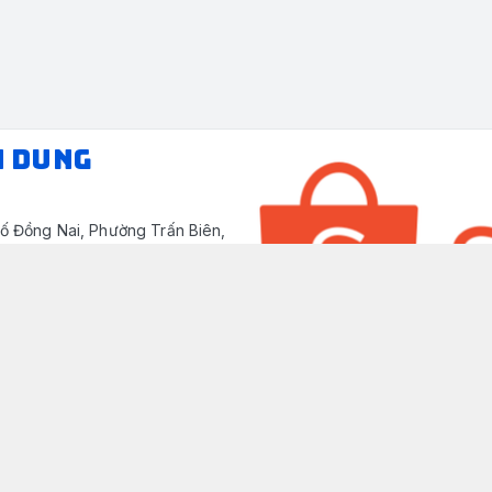
N DUNG
ố Đồng Nai, Phường Trấn Biên,
/