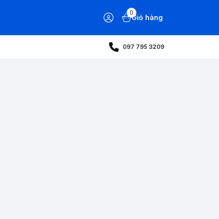
0
Giỏ hàng
097 795 3209