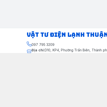
VẬT TƯ ĐIỆN LẠNH THUẬ
097 795 3209
Địa chỉ
:
D10, KP4, Phường Trấn Biên, Thành ph
Thành phố Đồng Nai
https://www.facebook.com/dienlanhthuandung
097 795 3209
dienlanhthuandung@gmail.com
Chính sách
Chính Sách Kiểm Hàng
Chính sách bảo mật thông tin khách hàng
Chính sách thanh toán
Chính sách vận chuyển & giao nhận