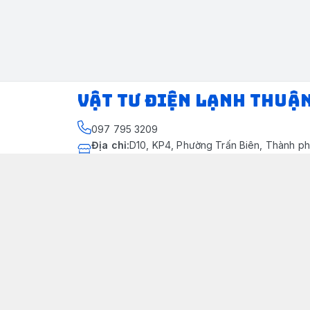
VẬT TƯ ĐIỆN LẠNH THUẬ
097 795 3209
Địa chỉ
:
D10, KP4, Phường Trấn Biên, Thành ph
Thành phố Đồng Nai
https://www.facebook.com/dienlanhthuandung
097 795 3209
dienlanhthuandung@gmail.com
Chính sách
Chính Sách Kiểm Hàng
Chính sách bảo mật thông tin khách hàng
Chính sách thanh toán
Chính sách vận chuyển & giao nhận