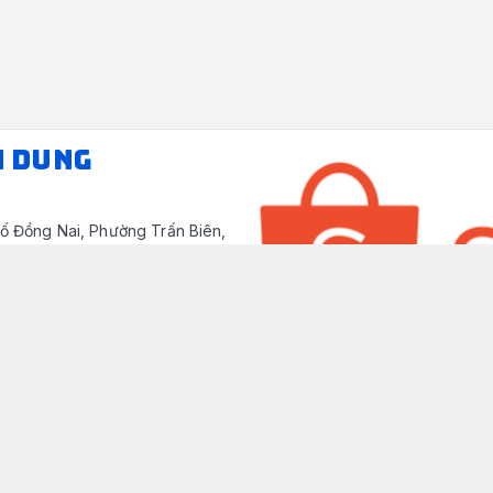
N DUNG
ố Đồng Nai, Phường Trấn Biên,
/