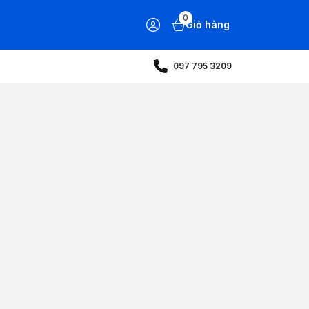
0
Giỏ hàng
097 795 3209