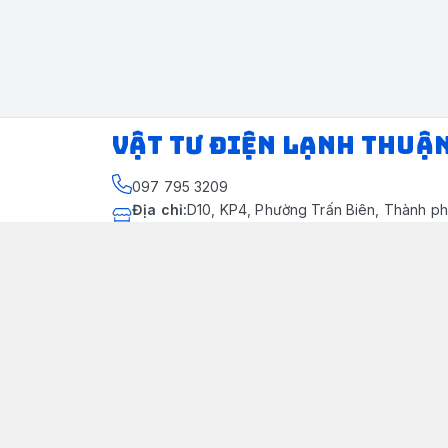
VẬT TƯ ĐIỆN LẠNH THUẬ
097 795 3209
Địa chỉ
:
D10, KP4, Phường Trấn Biên, Thành ph
Thành phố Đồng Nai
https://www.facebook.com/dienlanhthuandung
097 795 3209
dienlanhthuandung@gmail.com
Chính sách
Chính Sách Kiểm Hàng
Chính sách bảo mật thông tin khách hàng
Chính sách thanh toán
Chính sách vận chuyển & giao nhận