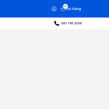
0
Giỏ hàng
097 795 3209