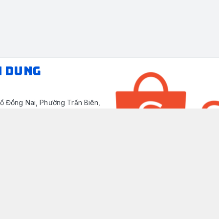
N DUNG
ố Đồng Nai, Phường Trấn Biên,
/