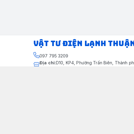
VẬT TƯ ĐIỆN LẠNH THUẬ
097 795 3209
Địa chỉ
:
D10, KP4, Phường Trấn Biên, Thành ph
Thành phố Đồng Nai
https://www.facebook.com/dienlanhthuandung
097 795 3209
dienlanhthuandung@gmail.com
Chính sách
Chính Sách Kiểm Hàng
Chính sách bảo mật thông tin khách hàng
Chính sách thanh toán
Chính sách vận chuyển & giao nhận