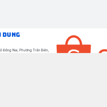
N DUNG
ố Đồng Nai, Phường Trấn Biên,
/