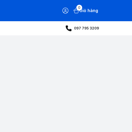
0
Giỏ hàng
097 795 3209