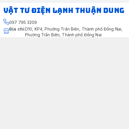
VẬT TƯ ĐIỆN LẠNH THUẬN DUNG
097 795 3209
Địa chỉ
:
D10, KP4, Phường Trấn Biên, Thành phố Đồng Nai,
Phường Trấn Biên, Thành phố Đồng Nai
https://www.facebook.com/dienlanhthuandung/
097 795 3209
dienlanhthuandung@gmail.com
Chính sách
Chính Sách Kiểm Hàng
Chính sách bảo mật thông tin khách hàng
Chính sách thanh toán
Chính sách vận chuyển & giao nhận
Chính sách bảo hành sản phẩm
Chính Sách Đổi Trả Và Hoàn Tiền
Giới thiệu