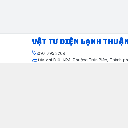
VẬT TƯ ĐIỆN LẠNH THUẬ
097 795 3209
Địa chỉ
:
D10, KP4, Phường Trấn Biên, Thành ph
Thành phố Đồng Nai
https://www.facebook.com/dienlanhthuandung
097 795 3209
dienlanhthuandung@gmail.com
Chính sách
Chính Sách Kiểm Hàng
Chính sách bảo mật thông tin khách hàng
Chính sách thanh toán
Chính sách vận chuyển & giao nhận