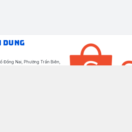
N DUNG
ố Đồng Nai, Phường Trấn Biên,
/