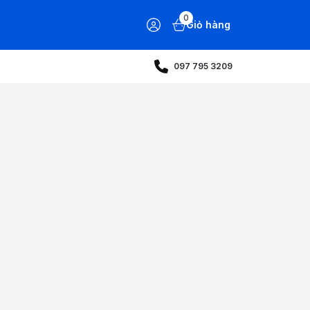
0
Giỏ hàng
097 795 3209