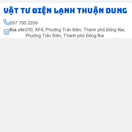
VẬT TƯ ĐIỆN LẠNH THUẬN DUNG
097 795 3209
Địa chỉ
:
D10, KP4, Phường Trấn Biên, Thành phố Đồng Nai,
Phường Trấn Biên, Thành phố Đồng Nai
https://www.facebook.com/dienlanhthuandung/
097 795 3209
dienlanhthuandung@gmail.com
Chính sách
Chính Sách Kiểm Hàng
Chính sách bảo mật thông tin khách hàng
Chính sách thanh toán
Chính sách vận chuyển & giao nhận
Chính sách bảo hành sản phẩm
Chính Sách Đổi Trả Và Hoàn Tiền
Giới thiệu