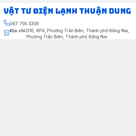
VẬT TƯ ĐIỆN LẠNH THUẬN DUNG
097 795 3209
Địa chỉ
:
D10, KP4, Phường Trấn Biên, Thành phố Đồng Nai,
Phường Trấn Biên, Thành phố Đồng Nai
https://www.facebook.com/dienlanhthuandung/
097 795 3209
dienlanhthuandung@gmail.com
Chính sách
Chính Sách Kiểm Hàng
Chính sách bảo mật thông tin khách hàng
Chính sách thanh toán
Chính sách vận chuyển & giao nhận
Chính sách bảo hành sản phẩm
Chính Sách Đổi Trả Và Hoàn Tiền
Giới thiệu