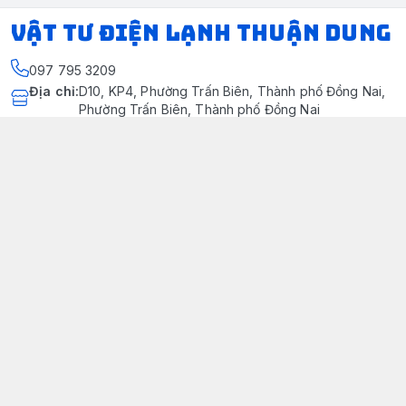
VẬT TƯ ĐIỆN LẠNH THUẬN DUNG
097 795 3209
Địa chỉ
:
D10, KP4, Phường Trấn Biên, Thành phố Đồng Nai,
Phường Trấn Biên, Thành phố Đồng Nai
https://www.facebook.com/dienlanhthuandung/
097 795 3209
dienlanhthuandung@gmail.com
Chính sách
Chính Sách Kiểm Hàng
Chính sách bảo mật thông tin khách hàng
Chính sách thanh toán
Chính sách vận chuyển & giao nhận
Chính sách bảo hành sản phẩm
Chính Sách Đổi Trả Và Hoàn Tiền
Giới thiệu