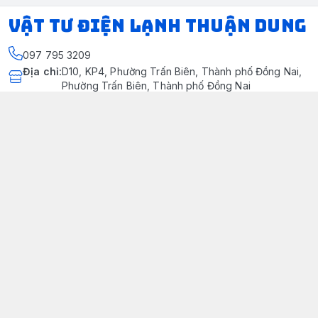
VẬT TƯ ĐIỆN LẠNH THUẬN DUNG
097 795 3209
Địa chỉ
:
D10, KP4, Phường Trấn Biên, Thành phố Đồng Nai,
Phường Trấn Biên, Thành phố Đồng Nai
https://www.facebook.com/dienlanhthuandung/
097 795 3209
dienlanhthuandung@gmail.com
Chính sách
Chính Sách Kiểm Hàng
Chính sách bảo mật thông tin khách hàng
Chính sách thanh toán
Chính sách vận chuyển & giao nhận
Chính sách bảo hành sản phẩm
Chính Sách Đổi Trả Và Hoàn Tiền
Giới thiệu