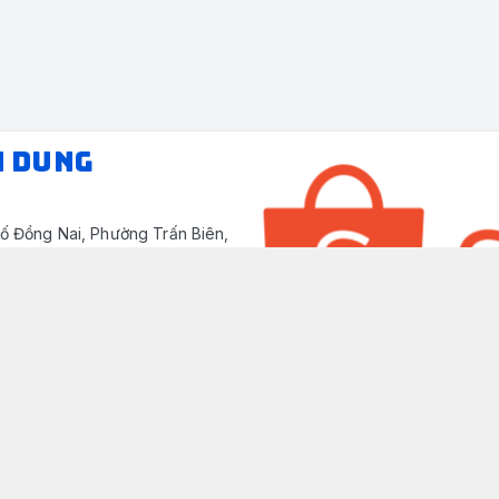
N DUNG
ố Đồng Nai, Phường Trấn Biên,
/