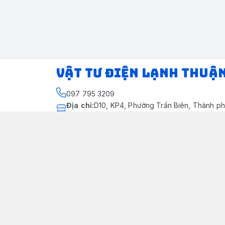
VẬT TƯ ĐIỆN LẠNH THUẬ
097 795 3209
Địa chỉ
:
D10, KP4, Phường Trấn Biên, Thành ph
Thành phố Đồng Nai
https://www.facebook.com/dienlanhthuandung
097 795 3209
dienlanhthuandung@gmail.com
Chính sách
Chính Sách Kiểm Hàng
Chính sách bảo mật thông tin khách hàng
Chính sách thanh toán
Chính sách vận chuyển & giao nhận