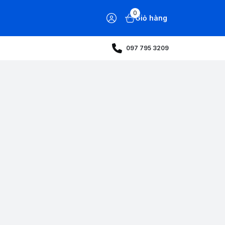
0
Giỏ hàng
097 795 3209