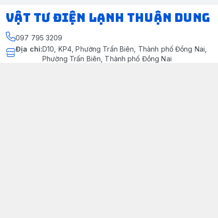
VẬT TƯ ĐIỆN LẠNH THUẬN DUNG
097 795 3209
Địa chỉ
:
D10, KP4, Phường Trấn Biên, Thành phố Đồng Nai,
Phường Trấn Biên, Thành phố Đồng Nai
https://www.facebook.com/dienlanhthuandung/
097 795 3209
dienlanhthuandung@gmail.com
Chính sách
Chính Sách Kiểm Hàng
Chính sách bảo mật thông tin khách hàng
Chính sách thanh toán
Chính sách vận chuyển & giao nhận
Chính sách bảo hành sản phẩm
Chính Sách Đổi Trả Và Hoàn Tiền
Giới thiệu