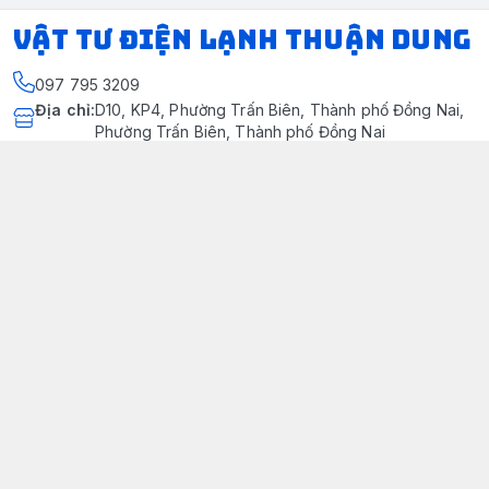
VẬT TƯ ĐIỆN LẠNH THUẬN DUNG
097 795 3209
Địa chỉ
:
D10, KP4, Phường Trấn Biên, Thành phố Đồng Nai,
Phường Trấn Biên, Thành phố Đồng Nai
https://www.facebook.com/dienlanhthuandung/
097 795 3209
dienlanhthuandung@gmail.com
Chính sách
Chính Sách Kiểm Hàng
Chính sách bảo mật thông tin khách hàng
Chính sách thanh toán
Chính sách vận chuyển & giao nhận
Chính sách bảo hành sản phẩm
Chính Sách Đổi Trả Và Hoàn Tiền
Giới thiệu