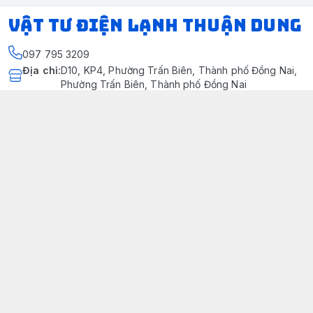
VẬT TƯ ĐIỆN LẠNH THUẬN DUNG
097 795 3209
Địa chỉ
:
D10, KP4, Phường Trấn Biên, Thành phố Đồng Nai,
Phường Trấn Biên, Thành phố Đồng Nai
https://www.facebook.com/dienlanhthuandung/
097 795 3209
dienlanhthuandung@gmail.com
Chính sách
Chính Sách Kiểm Hàng
Chính sách bảo mật thông tin khách hàng
Chính sách thanh toán
Chính sách vận chuyển & giao nhận
Chính sách bảo hành sản phẩm
Chính Sách Đổi Trả Và Hoàn Tiền
Giới thiệu