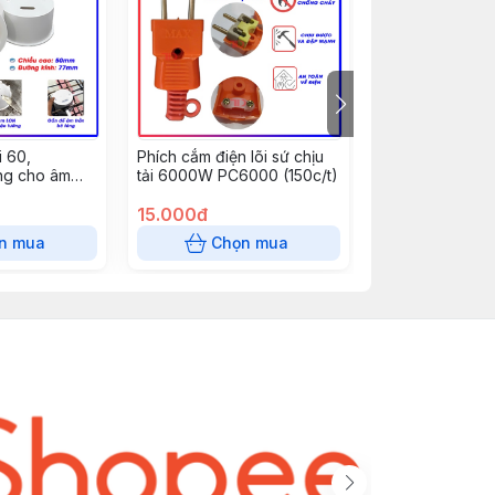
 60,
Phích cắm điện lõi sứ chịu
Nẹp cắt đôi 10
g cho âm
tải 6000W PC6000 (150c/t)
dài 85 cm - răn
, đèn mắt ếch
15.000đ
0đ
n mua
Chọn mua
Chọn