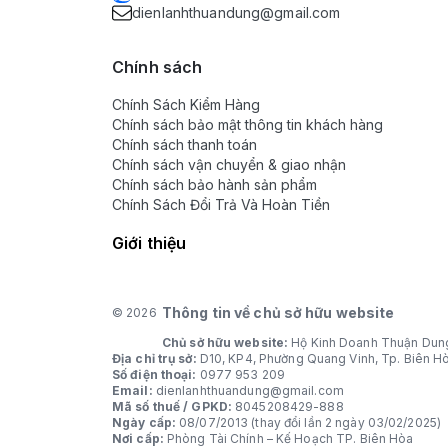
dienlanhthuandung@gmail.com
Chính sách
Chính Sách Kiểm Hàng
Chính sách bảo mật thông tin khách hàng
Chính sách thanh toán
Chính sách vận chuyển & giao nhận
Chính sách bảo hành sản phẩm
Chính Sách Đổi Trả Và Hoàn Tiền
Giới thiệu
Thông tin về chủ sở hữu website
© 2026
Chủ sở hữu website:
Hộ Kinh Doanh Thuận Dun
Địa chỉ trụ sở:
D10, KP4, Phường Quang Vinh, Tp. Biên H
Số điện thoại:
0977 953 209
Email:
dienlanhthuandung@gmail.com
Mã số thuế / GPKD:
8045208429-888
Ngày cấp:
08/07/2013 (thay đổi lần 2 ngày 03/02/2025)
Nơi cấp:
Phòng Tài Chính – Kế Hoạch TP. Biên Hòa