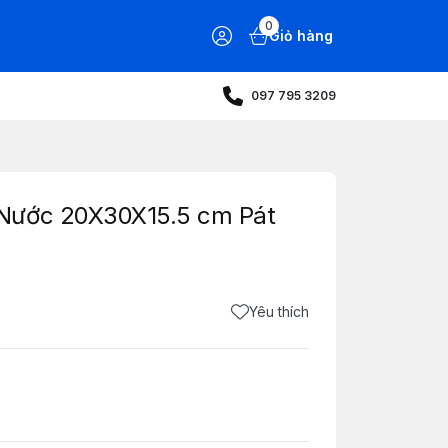
0
Giỏ hàng
097 795 3209
Nước 20X30X15.5 cm Pát
Yêu thích