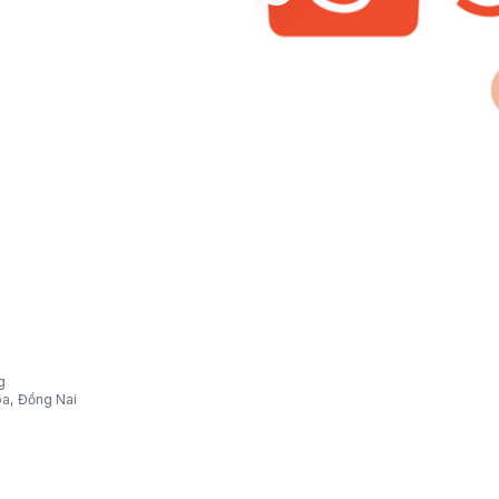
g
òa, Đồng Nai