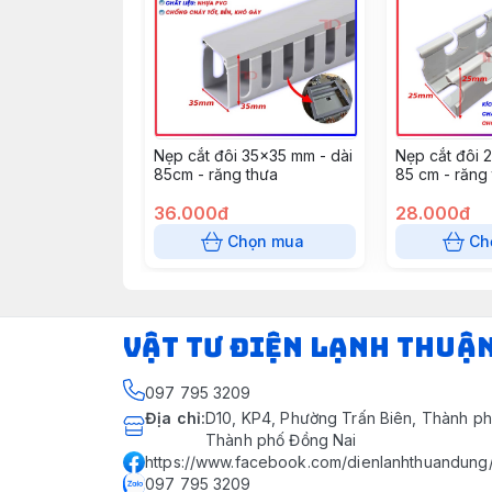
Nẹp cắt đôi 35x35 mm - dài
Nẹp cắt đôi 
85cm - răng thưa
85 cm - răng
36.000đ
28.000đ
Chọn mua
Ch
VẬT TƯ ĐIỆN LẠNH THUẬ
097 795 3209
Địa chỉ
:
D10, KP4, Phường Trấn Biên, Thành ph
Thành phố Đồng Nai
https://www.facebook.com/dienlanhthuandung
097 795 3209