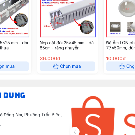
25x25 mm - dài
Nẹp cắt đôi 25x45 mm - dài
Đế Âm LON phi
 thưa
85cm - răng nhuyễn
77x50mm, dùn
tường, âm trần
36.000đ
(10 cái/gói)
10.000đ
ọn mua
Chọn mua
Chọ
N DUNG
ố Đồng Nai, Phường Trấn Biên,
/