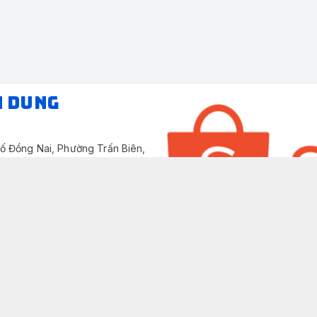
N DUNG
ố Đồng Nai, Phường Trấn Biên,
/