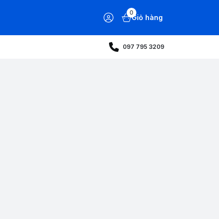
0
Giỏ hàng
097 795 3209