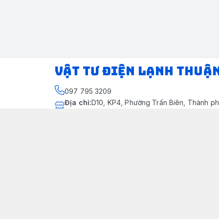
VẬT TƯ ĐIỆN LẠNH THUẬ
097 795 3209
Địa chỉ
:
D10, KP4, Phường Trấn Biên, Thành ph
Thành phố Đồng Nai
https://www.facebook.com/dienlanhthuandung
097 795 3209
dienlanhthuandung@gmail.com
Chính sách
Chính Sách Kiểm Hàng
Chính sách bảo mật thông tin khách hàng
Chính sách thanh toán
Chính sách vận chuyển & giao nhận