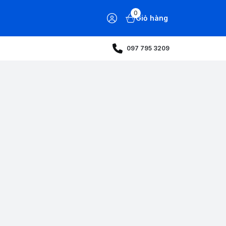
0
Giỏ hàng
097 795 3209