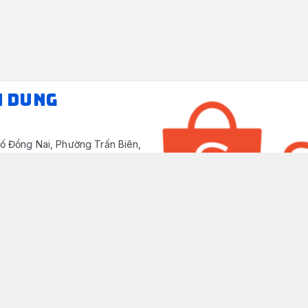
N DUNG
ố Đồng Nai, Phường Trấn Biên,
/