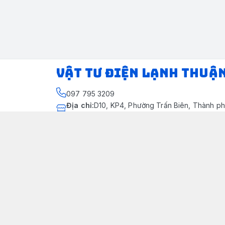
VẬT TƯ ĐIỆN LẠNH THUẬ
097 795 3209
Địa chỉ
:
D10, KP4, Phường Trấn Biên, Thành ph
Thành phố Đồng Nai
https://www.facebook.com/dienlanhthuandung
097 795 3209
dienlanhthuandung@gmail.com
Chính sách
Chính Sách Kiểm Hàng
Chính sách bảo mật thông tin khách hàng
Chính sách thanh toán
Chính sách vận chuyển & giao nhận