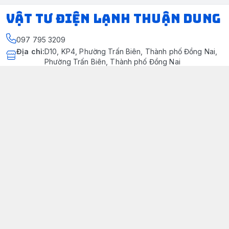
VẬT TƯ ĐIỆN LẠNH THUẬN DUNG
097 795 3209
Địa chỉ
:
D10, KP4, Phường Trấn Biên, Thành phố Đồng Nai,
Phường Trấn Biên, Thành phố Đồng Nai
https://www.facebook.com/dienlanhthuandung/
097 795 3209
dienlanhthuandung@gmail.com
Chính sách
Chính Sách Kiểm Hàng
Chính sách bảo mật thông tin khách hàng
Chính sách thanh toán
Chính sách vận chuyển & giao nhận
Chính sách bảo hành sản phẩm
Chính Sách Đổi Trả Và Hoàn Tiền
Giới thiệu