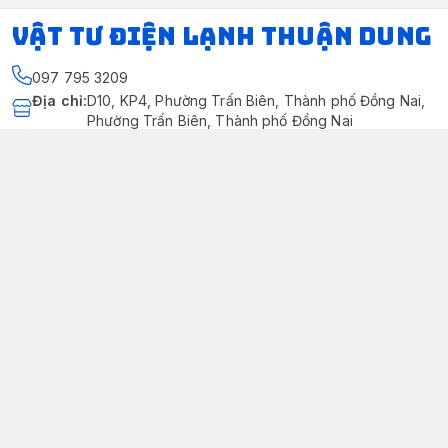
VẬT TƯ ĐIỆN LẠNH THUẬN DUNG
097 795 3209
Địa chỉ
:
D10, KP4, Phường Trấn Biên, Thành phố Đồng Nai,
Phường Trấn Biên, Thành phố Đồng Nai
https://www.facebook.com/dienlanhthuandung/
097 795 3209
dienlanhthuandung@gmail.com
Chính sách
Chính Sách Kiểm Hàng
Chính sách bảo mật thông tin khách hàng
Chính sách thanh toán
Chính sách vận chuyển & giao nhận
Chính sách bảo hành sản phẩm
Chính Sách Đổi Trả Và Hoàn Tiền
Giới thiệu