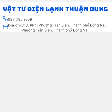
VẬT TƯ ĐIỆN LẠNH THUẬN DUNG
097 795 3209
Địa chỉ
:
D10, KP4, Phường Trấn Biên, Thành phố Đồng Nai,
Phường Trấn Biên, Thành phố Đồng Nai
https://www.facebook.com/dienlanhthuandung/
097 795 3209
dienlanhthuandung@gmail.com
Chính sách
Chính Sách Kiểm Hàng
Chính sách bảo mật thông tin khách hàng
Chính sách thanh toán
Chính sách vận chuyển & giao nhận
Chính sách bảo hành sản phẩm
Chính Sách Đổi Trả Và Hoàn Tiền
Giới thiệu