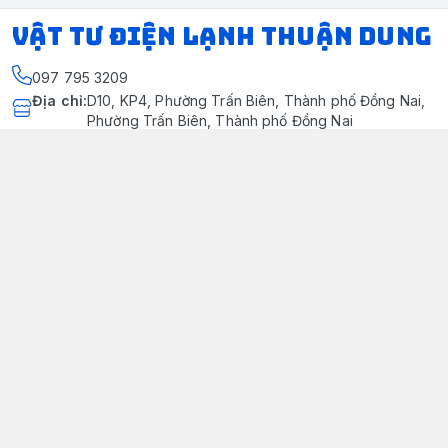
VẬT TƯ ĐIỆN LẠNH THUẬN DUNG
097 795 3209
Địa chỉ
:
D10, KP4, Phường Trấn Biên, Thành phố Đồng Nai,
Phường Trấn Biên, Thành phố Đồng Nai
https://www.facebook.com/dienlanhthuandung/
097 795 3209
dienlanhthuandung@gmail.com
Chính sách
Chính Sách Kiểm Hàng
Chính sách bảo mật thông tin khách hàng
Chính sách thanh toán
Chính sách vận chuyển & giao nhận
Chính sách bảo hành sản phẩm
Chính Sách Đổi Trả Và Hoàn Tiền
Giới thiệu