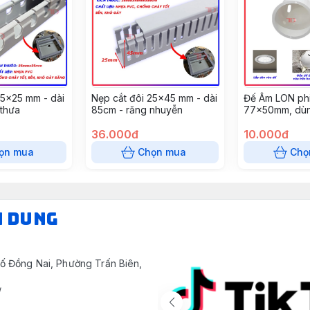
25x25 mm - dài
Nẹp cắt đôi 25x45 mm - dài
Đế Âm LON phi
 thưa
85cm - răng nhuyễn
77x50mm, dùn
tường, âm trần
36.000đ
(10 cái/gói)
10.000đ
ọn mua
Chọn mua
Chọ
N DUNG
ố Đồng Nai, Phường Trấn Biên,
/