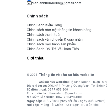
dienlanhthuandung@gmail.com
Chính sách
Chính Sách Kiểm Hàng
Chính sách bảo mật thông tin khách hàng
Chính sách thanh toán
Chính sách vận chuyển & giao nhận
Chính sách bảo hành sản phẩm
Chính Sách Đổi Trả Và Hoàn Tiền
Giới thiệu
Thông tin về chủ sở hữu website
© 2026
Chủ sở hữu website:
Hộ Kinh Doanh Thuận Dun
Địa chỉ trụ sở:
D10, KP4, Phường Quang Vinh, Tp. Biên H
Số điện thoại:
0977 953 209
Email:
dienlanhthuandung@gmail.com
Mã số thuế / GPKD:
8045208429-888
Ngày cấp:
08/07/2013 (thay đổi lần 2 ngày 03/02/2025)
Nơi cấp:
Phòng Tài Chính – Kế Hoạch TP. Biên Hòa