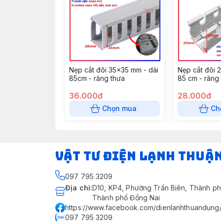
Nẹp cắt đôi 35x35 mm - dài
Nẹp cắt đôi 
85cm - răng thưa
85 cm - răng
36.000đ
28.000đ
Chọn mua
Ch
VẬT TƯ ĐIỆN LẠNH THUẬ
097 795 3209
Địa chỉ
:
D10, KP4, Phường Trấn Biên, Thành ph
Thành phố Đồng Nai
https://www.facebook.com/dienlanhthuandung
097 795 3209