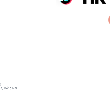
g
òa, Đồng Nai