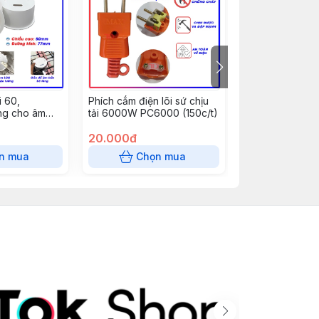
 60,
Phích cắm điện lõi sứ chịu
Nẹp cắt đôi 10
g cho âm
tải 6000W PC6000 (150c/t)
dài 85 cm - răn
, đèn mắt ếch
20.000đ
0đ
n mua
Chọn mua
Chọn