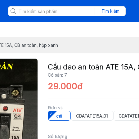
Tìm kiếm
E 15A, CB an toàn, hộp xanh
Cầu dao an toàn ATE 15A, 
Có sẵn
:
7
29.000đ
Đơn vị
:
cái
CDATATE15A_01
CDATATE1
Số lượng