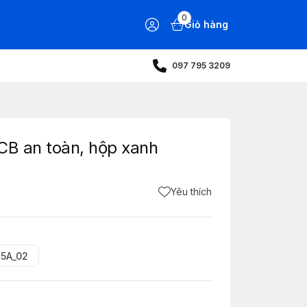
0
Giỏ hàng
097 795 3209
CB an toàn, hộp xanh
Yêu thích
5A_02