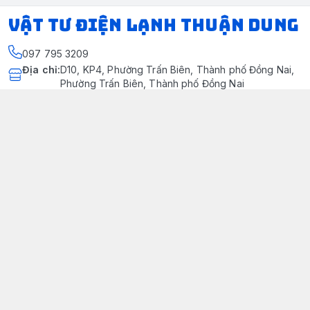
VẬT TƯ ĐIỆN LẠNH THUẬN DUNG
097 795 3209
Địa chỉ
:
D10, KP4, Phường Trấn Biên, Thành phố Đồng Nai,
Phường Trấn Biên, Thành phố Đồng Nai
https://www.facebook.com/dienlanhthuandung/
097 795 3209
dienlanhthuandung@gmail.com
Chính sách
Chính Sách Kiểm Hàng
Chính sách bảo mật thông tin khách hàng
Chính sách thanh toán
Chính sách vận chuyển & giao nhận
Chính sách bảo hành sản phẩm
Chính Sách Đổi Trả Và Hoàn Tiền
Giới thiệu